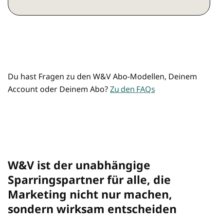
Marketing, Agentur, Media, KI und
Preisvorteil durch Mehrplatz-Zugänge
Commerce
Mehrere/übertragbare Zugänge
Analysen und Hintergründe
Top-Listen und Rankings
Du hast Fragen zu den W&V Abo-Modellen, Deinem
Account oder Deinem Abo?
Zu den FAQs
Premium-Newsletter "Rolf räumt auf"
und "Best of"
W&V Magazin als Print-Magazin
W&V ist der unabhängige
W&V Magazin im digitalen Archiv
Sparringspartner für alle, die
Marketing nicht nur machen,
Preisvorteil bei allen W&V Events
sondern wirksam entscheiden