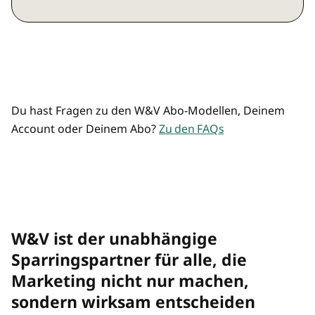
Marketing, Agentur, Media, KI und
Preisvorteil durch Mehrplatz-Zugänge
Commerce
Mehrere/übertragbare Zugänge
Analysen und Hintergründe
Top-Listen und Rankings
Du hast Fragen zu den W&V Abo-Modellen, Deinem
Account oder Deinem Abo?
Zu den FAQs
Premium-Newsletter "Rolf räumt auf"
und "Best of"
W&V Magazin als Print-Magazin
W&V ist der unabhängige
W&V Magazin im digitalen Archiv
Sparringspartner für alle, die
Marketing nicht nur machen,
Preisvorteil bei allen W&V Events
sondern wirksam entscheiden